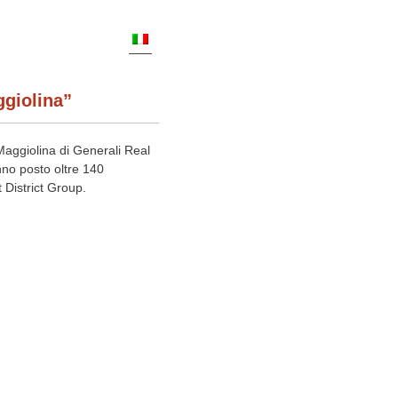
ggiolina”
e Maggiolina di Generali Real
anno posto oltre 140
t District Group.