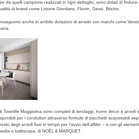
ire da quelli campione realizzati in ogni dettaglio, sono dotati di finiture 
qualità di brand come Listone Giordano, Florim, Gessi, Bticino.
le proseguono anche in ambito dotazioni di arredo con marchi come Vene
sana.
 Townlife Maggiolina sono completi di tendaggi, home decor e arredi in
ponibili per i conduttori attraverso formule di pacchetti acquistabili s
esto degli arredi fissi in tempo per l’avvio dell’affitto – e con gli elementi
ttisedia e battiscopa, di NOËL & MARQUET.