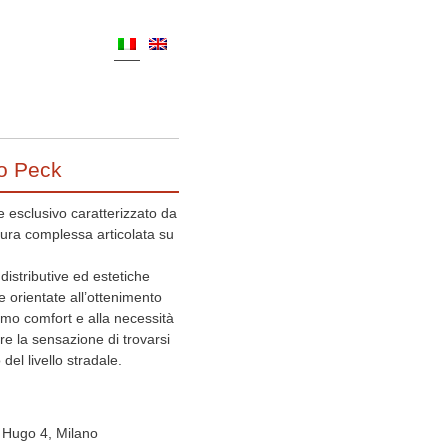
o Peck
e esclusivo caratterizzato da
tura complessa articolata su
 distributive ed estetiche
e orientate all’ottenimento
mo comfort e alla necessità
are la sensazione di trovarsi
o del livello stradale.
r Hugo 4, Milano