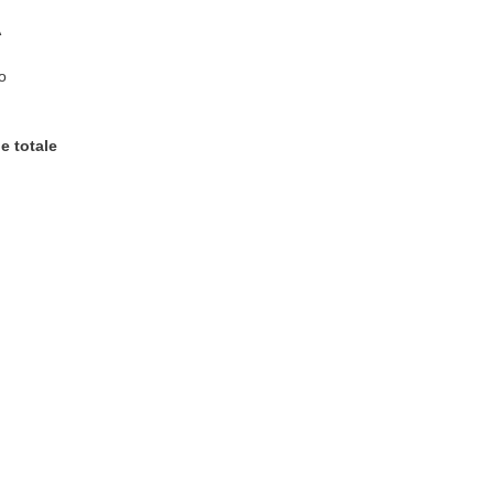
A
o
e totale
q