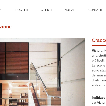
O
PROGETTI
CLIENTI
NOTIZIE
CONTATTI
azione
Cracc
Ristorant
una strut
più livelli.
Le scelte
sono stat
del massi
di elimin
al di sott
Indirizzo
via Victo