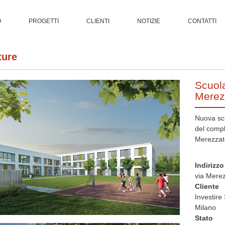
O
PROGETTI
CLIENTI
NOTIZIE
CONTATTI
ture
Scuol
Merez
Nuova sc
del compl
Merezzat
Indirizzo
via Merez
Cliente
Investire
Milano
Stato