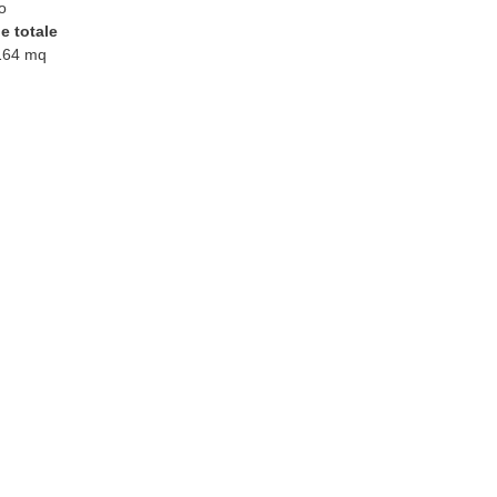
o
e totale
.164 mq